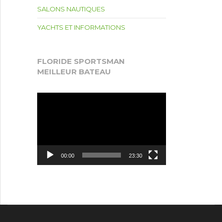
SALONS NAUTIQUES
YACHTS ET INFORMATIONS
FLORIDE SPORTSMAN
MEILLEUR BATEAU
Lecteur
vidéo
00:00
23:30